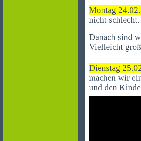
Montag 24.02
nicht schlecht
Danach sind wi
Vielleicht groß
Dienstag 25.0
machen wir ei
und den Kinde