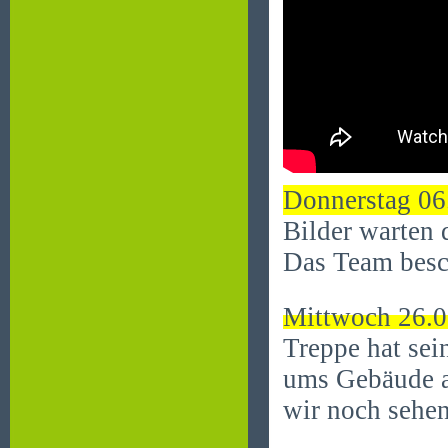
Donnerstag 06
Bilder warten 
Das Team besch
Mittwoch 26.0
Treppe hat se
ums Gebäude a
wir noch sehe